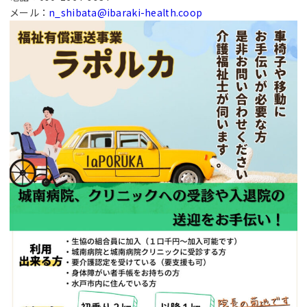
メール：
n_shibata@ibaraki-health.coop